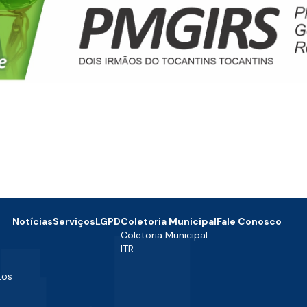
Notícias
Serviços
LGPD
Coletoria Municipal
Fale Conosco
Coletoria Municipal
ITR
tos