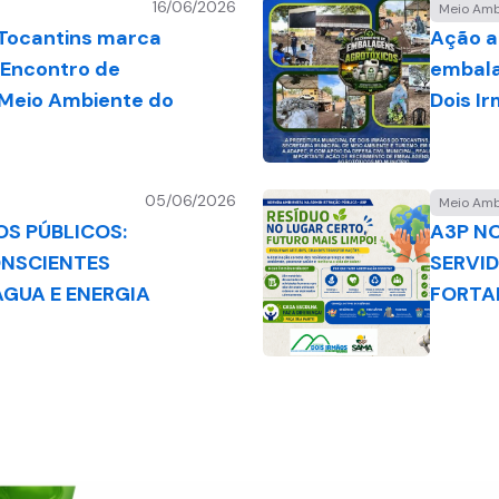
16/06/2026
Meio Amb
 Tocantins marca
Ação a
 Encontro de
embala
 Meio Ambiente do
Dois I
05/06/2026
Meio Amb
S PÚBLICOS:
A3P N
ONSCIENTES
SERVI
GUA E ENERGIA
FORTA