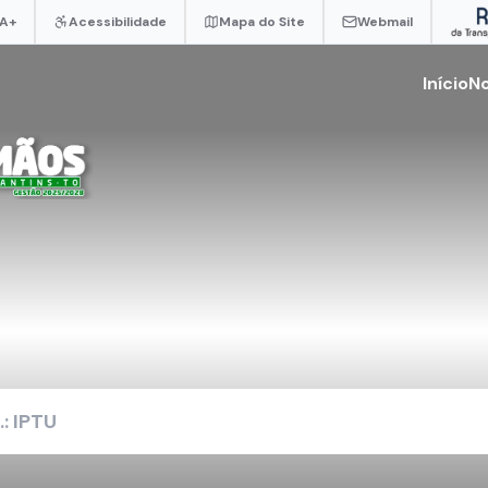
A+
Acessibilidade
Mapa do Site
Webmail
Início
No