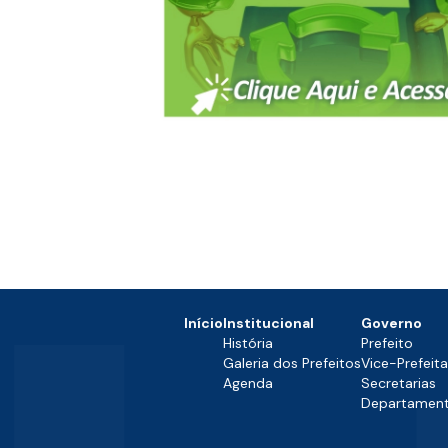
Início
Institucional
Governo
História
Prefeito
Galeria dos Prefeitos
Vice-Prefeita
Agenda
Secretarias
Departamen