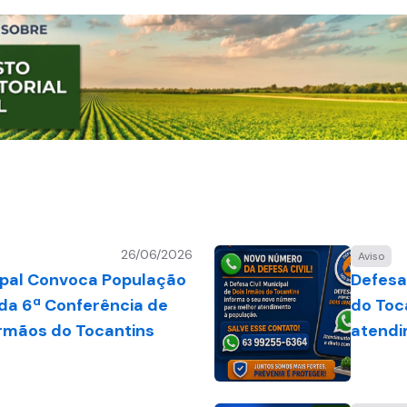
26/06/2026
Aviso
pal Convoca População
Defesa 
 da 6ª Conferência de
do Toc
Irmãos do Tocantins
atendi